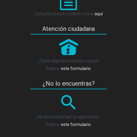
Consulta nuestro boletín oficial
aquí
Atención ciudadana
P
¿Tiene alguna consulta o queja?
Rellene
este formulario
.
¿No lo encuentras?
¿No lo encuentras? pregúntanos…
Rellene
este formulario
.