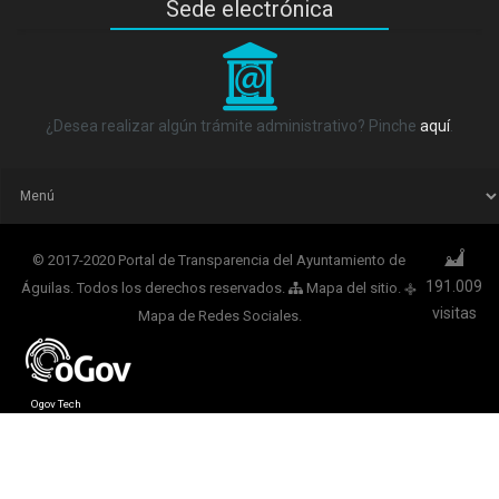
Sede electrónica
_
¿Desea realizar algún trámite administrativo? Pinche
aquí
.
© 2017-2020 Portal de Transparencia del Ayuntamiento de
191.009
Águilas. Todos los derechos reservados.
Mapa del sitio
.
q
visitas
Mapa de Redes Sociales
.
Ogov Tech